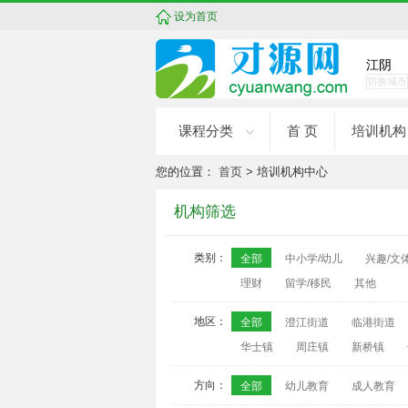
设为首页
江阴
切换城市
课程分类
首 页
培训机构
您的位置：
首页
> 培训机构中心
机构筛选
类别：
全部
中小学/幼儿
兴趣/文
理财
留学/移民
其他
地区：
全部
澄江街道
临港街道
华士镇
周庄镇
新桥镇
方向：
全部
幼儿教育
成人教育