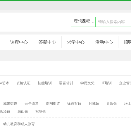
请输入搜索内容
课程中心
答疑中心
求学中心
活动中心
招
体/艺术
资格认证
技能培训
语言培训
学历文凭
IT培训
企业管
城东街道
云亭街道
南闸街道
徐霞客镇
月城镇
青阳镇
璜
长泾镇
顾山镇
祝塘镇
幼儿教育和成人教育