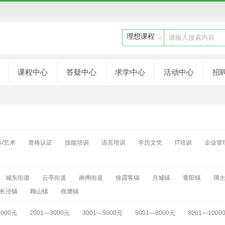
请输入搜索内容
课程中心
答疑中心
求学中心
活动中心
招
体/艺术
资格认证
技能培训
语言培训
学历文凭
IT培训
企业管
城东街道
云亭街道
南闸街道
徐霞客镇
月城镇
青阳镇
璜
长泾镇
顾山镇
祝塘镇
2000元
2001—3000元
3001—5000元
5001—8000元
8001—1000