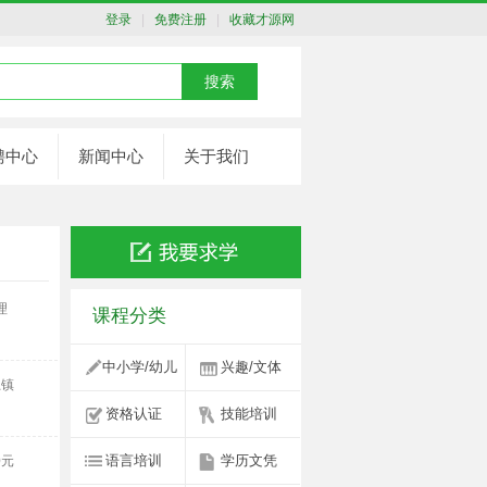
登录
|
免费注册
|
收藏才源网
聘中心
新闻中心
关于我们
理
课程分类
中小学/幼儿
兴趣/文体
土镇
资格认证
技能培训
语言培训
学历文凭
0元