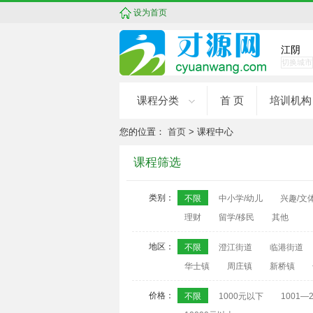
设为首页
江阴
切换城市
课程分类
首 页
培训机构
您的位置：
首页
> 课程中心
课程筛选
类别：
不限
中小学/幼儿
兴趣/文
理财
留学/移民
其他
地区：
不限
澄江街道
临港街道
华士镇
周庄镇
新桥镇
价格：
不限
1000元以下
1001—